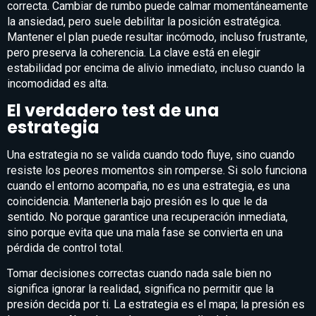
correcta. Cambiar de rumbo puede calmar momentáneamente
la ansiedad, pero suele debilitar la posición estratégica.
Mantener el plan puede resultar incómodo, incluso frustrante,
pero preserva la coherencia. La clave está en elegir
estabilidad por encima de alivio inmediato, incluso cuando la
incomodidad es alta.
El verdadero test de una
estrategia
Una estrategia no se valida cuando todo fluye, sino cuando
resiste los peores momentos sin romperse. Si solo funciona
cuando el entorno acompaña, no es una estrategia, es una
coincidencia. Mantenerla bajo presión es lo que le da
sentido. No porque garantice una recuperación inmediata,
sino porque evita que una mala fase se convierta en una
pérdida de control total.
Tomar decisiones correctas cuando nada sale bien no
significa ignorar la realidad, significa no permitir que la
presión decida por ti. La estrategia es el mapa; la presión es